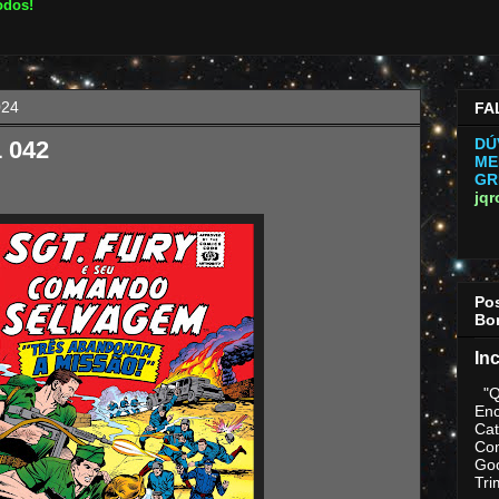
odos!
024
FA
DÚ
1 042
ME
GR
jq
Po
Bo
In
"Q
Enc
Cat
Com
Go
Tri