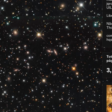
jq
UI
Lib
Não
Tho
com
hq
Tot
pá
3