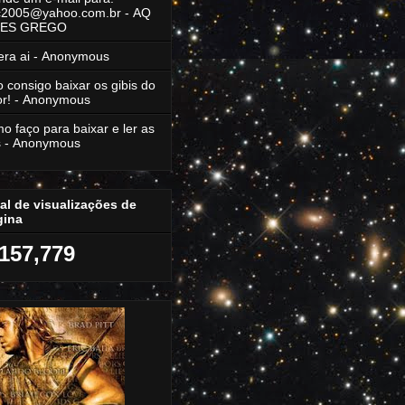
rc2005@yahoo.com.br
- AQ
LES GREGO
era ai
- Anonymous
 consigo baixar os gibis do
r!
- Anonymous
o faço para baixar e ler as
s
- Anonymous
al de visualizações de
gina
,157,779