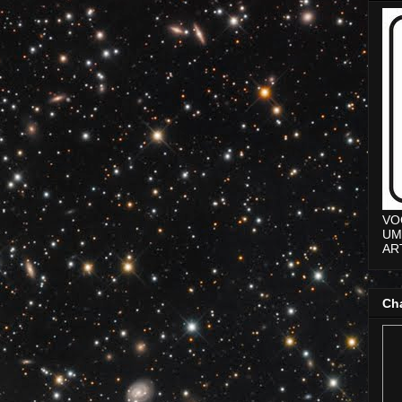
VO
UM
ART
Ch