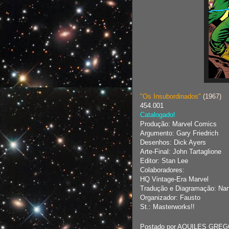
"Os Insubordinados"
(1967)
454.001
Catalogado!
Produção: Marvel Comics
Argumento: Gary Friedrich
Desenhos: Dick Ayers
Arte-Final: John Tartaglione
Editor: Stan Lee
Colaboradores:
HQ Vintage-Era Marvel
Tradução e Diagramação: Na
Organizador: Fausto
St.: Masterworks!!
Postado por
AQUILES GREG