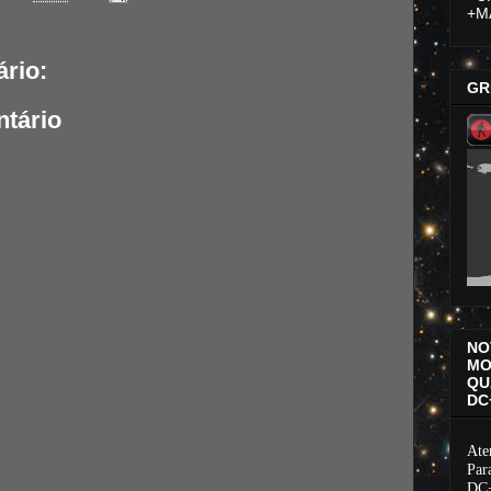
+MA
rio:
GR
tário
NO
MO
QU
DC
Ate
Par
DC