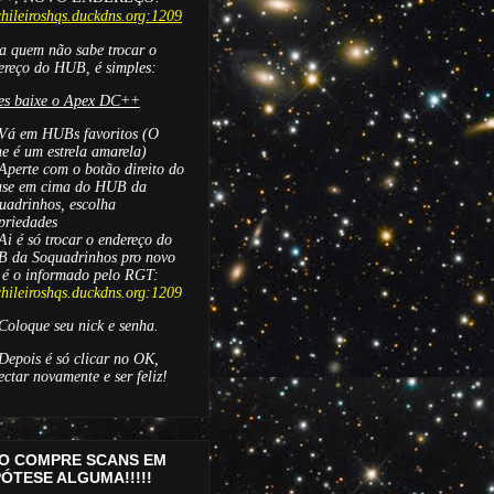
hileiroshqs.duckdns.org:1209
a quem não sabe trocar o
ereço do HUB, é simples:
es baixe o Apex DC++
 Vá em HUBs favoritos (O
ne é um estrela amarela)
 Aperte com o botão direito do
se em cima do HUB da
uadrinhos, escolha
priedades
 Ai é só trocar o endereço do
 da Soquadrinhos pro novo
 é o informado pelo RGT:
hileiroshqs.duckdns.org:1209
 C
oloque seu nick e senha.
 Depois é só clicar no OK,
ectar novamente e ser feliz!
O COMPRE SCANS EM
PÓTESE ALGUMA!!!!!