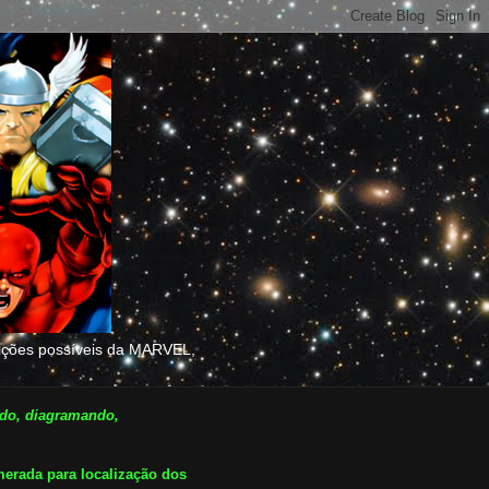
ções possíveis da MARVEL,
ndo, diagramando,
erada para localização dos