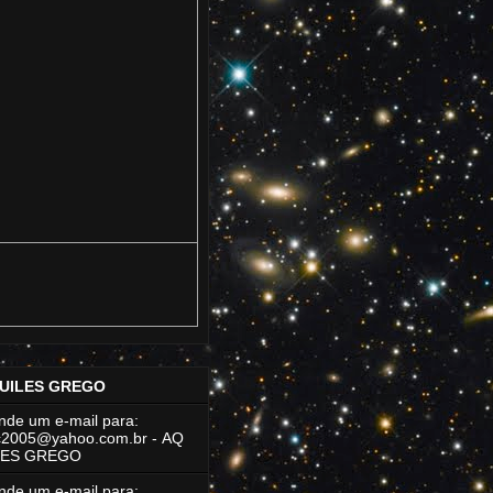
UILES GREGO
de um e-mail para:
rc2005@yahoo.com.br
- AQ
LES GREGO
de um e-mail para: