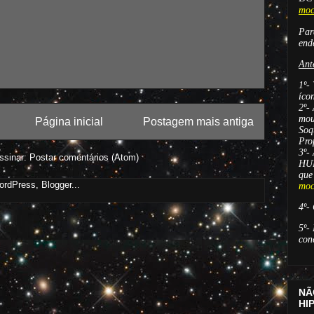
moc
Par
end
Ant
1º-
íco
2º-
mou
Página inicial
Postagem mais antiga
Soq
Pro
3º-
ssinar:
Postar comentários (Atom)
HUB
que
moc
4º-
5
º-
con
NÃ
HI