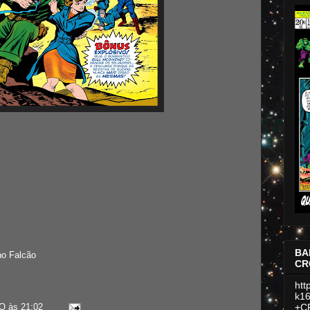
BA
no Falcão
CR
htt
k16
O
às
21:02
+C