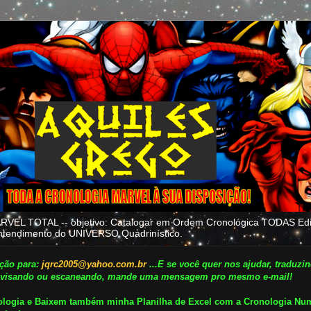
 TOTAL -- objetivo: Catalogar em Ordem Cronológica TODAS Edi
e entendimento do UNIVERSO Quadrinístico.
ção para:
jqrc2005@yahoo.com.br
...
E s
e você quer nos ajudar, traduzi
 revisando ou escaneando, mande uma mensagem pro mesmo e-mail!
ologia e Baixem também minha Planilha de Excel com a Cronologia Num