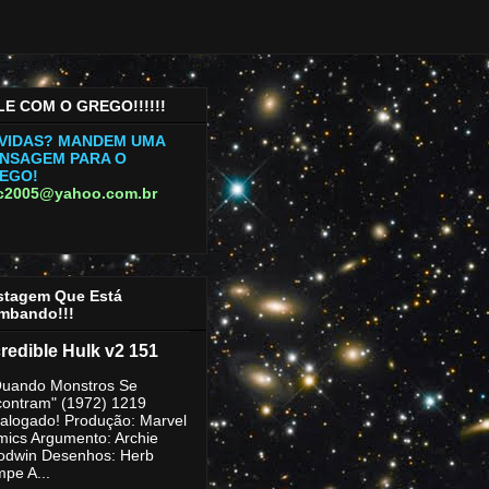
LE COM O GREGO!!!!!!
VIDAS? MANDEM UMA
NSAGEM PARA O
EGO!
rc2005@yahoo.com.br
stagem Que Está
mbando!!!
credible Hulk v2 151
uando Monstros Se
ontram" (1972) 1219
alogado! Produção: Marvel
ics Argumento: Archie
odwin Desenhos: Herb
mpe A...