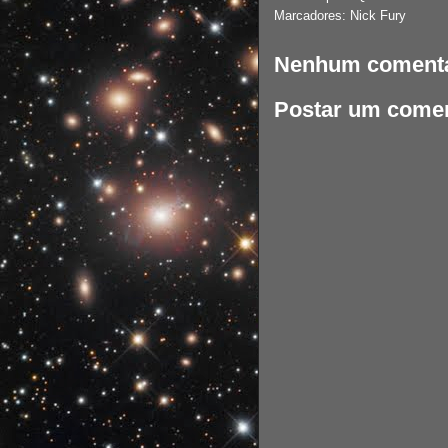
Marcadores:
Nick Fury
Nenhum comentá
Postar um comen