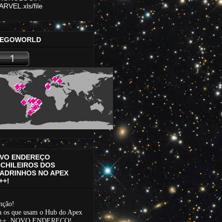
RVEL.xls/file
EGOWORLD
VO ENDEREÇO
CHILEIROS DOS
ADRINHOS NO APEX
++!
nção!
a os que usam o Hub do Apex
++, NOVO ENDEREÇO!