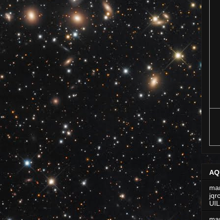
AQ
man
jq
UI
man