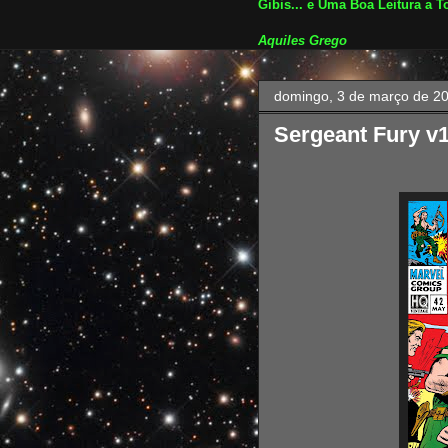
Gibis... e Uma Boa Leitura a T
Aquiles Grego
domingo, 3 de março de 2
Sergeant Fury v